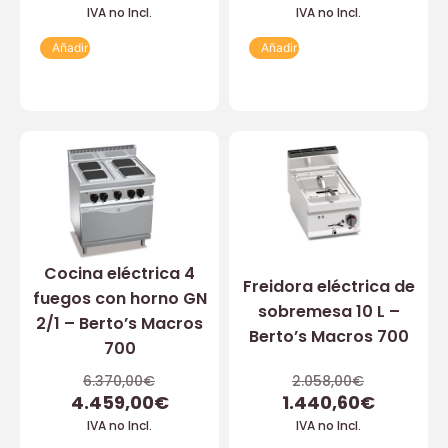
IVA no Incl.
IVA no Incl.
Añadir
Añadir
Cocina eléctrica 4
Freidora eléctrica de
fuegos con horno GN
sobremesa 10 L –
2/1 – Berto’s Macros
Berto’s Macros 700
700
6.370,00
€
2.058,00
€
4.459,00
€
1.440,60
€
IVA no Incl.
IVA no Incl.