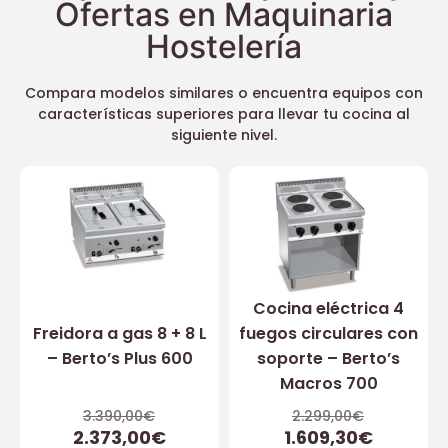
Ofertas en Maquinaria
Hostelería
Compara modelos similares o encuentra equipos con
características superiores para llevar tu cocina al
siguiente nivel.
Cocina eléctrica 4
Freidora a gas 8 + 8 L
fuegos circulares con
– Berto’s Plus 600
soporte – Berto’s
Macros 700
3.390,00
€
2.299,00
€
2.373,00
€
1.609,30
€