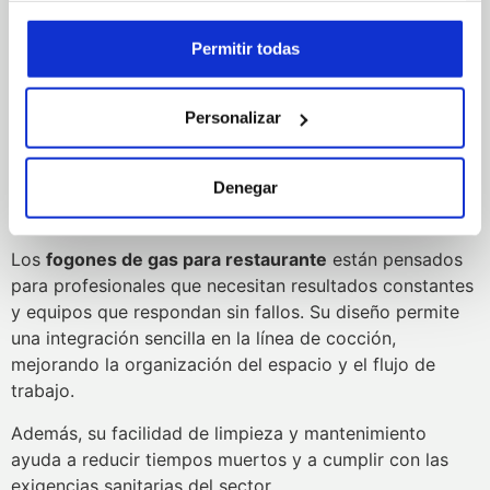
El
fogon industrial a gas
es ideal para cocinar grandes
volúmenes sin comprometer la seguridad ni la eficiencia
Permitir todas
del servicio.
Fogones de gas para
Personalizar
restaurante: eficiencia y
Denegar
rendimiento real
Los
fogones de gas para restaurante
están pensados
para profesionales que necesitan resultados constantes
y equipos que respondan sin fallos. Su diseño permite
una integración sencilla en la línea de cocción,
mejorando la organización del espacio y el flujo de
trabajo.
Además, su facilidad de limpieza y mantenimiento
ayuda a reducir tiempos muertos y a cumplir con las
exigencias sanitarias del sector.