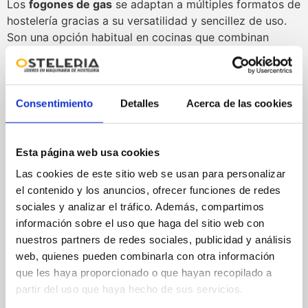
Los
fogones de gas
se adaptan a múltiples formatos de
hostelería gracias a su versatilidad y sencillez de uso.
Son una opción habitual en cocinas que combinan
producción tradicional con alta demanda diaria.
Restaurantes con alta carga de
trabajo
Consentimiento
Detalles
Acerca de las cookies
El
fogon gas industrial
permite mantener un ritmo
constante durante servicios prolongados, asegurando
Esta página web usa cookies
potencia suficiente incluso en horas punta.
Las cookies de este sitio web se usan para personalizar
el contenido y los anuncios, ofrecer funciones de redes
Bares y cocinas profesionales
sociales y analizar el tráfico. Además, compartimos
información sobre el uso que haga del sitio web con
En espacios donde se necesita calor rápido y continuo,
nuestros partners de redes sociales, publicidad y análisis
este tipo de equipo facilita el trabajo con preparaciones
web, quienes pueden combinarla con otra información
que requieren fuego directo y estable.
que les haya proporcionado o que hayan recopilado a
Hoteles y colectividades
partir del uso que haya hecho de sus servicios.