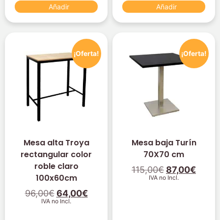
Añadir
Añadir
¡Oferta!
¡Oferta!
Mesa alta Troya
Mesa baja Turín
rectangular color
70X70 cm
roble claro
115,00
€
87,00
€
100x60cm
IVA no Incl.
96,00
€
64,00
€
IVA no Incl.