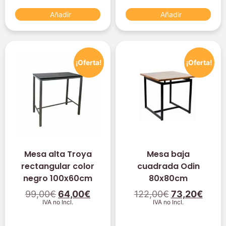
Añadir
Añadir
¡Oferta!
¡Oferta!
Mesa alta Troya
Mesa baja
rectangular color
cuadrada Odin
negro 100x60cm
80x80cm
99,00
€
64,00
€
122,00
€
73,20
€
IVA no Incl.
IVA no Incl.