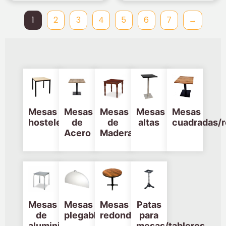
1
2
3
4
5
6
7
→
Mesas
Mesas
Mesas
Mesas
Mesas
hostelería
de
de
altas
cuadradas/r
Acero
Madera
Mesas
Mesas
Mesas
Patas
de
plegables
redondas
para
aluminio
mesas/tableros