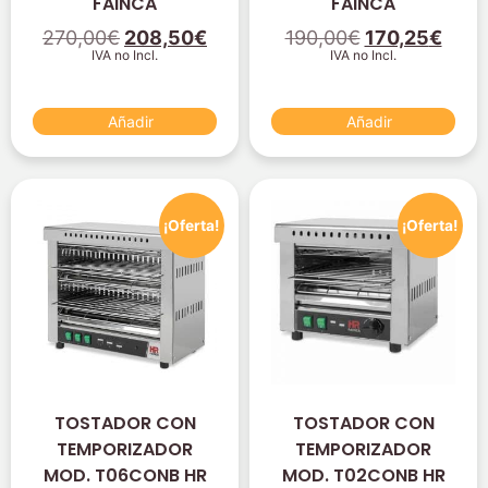
FAINCA
FAINCA
270,00
€
208,50
€
190,00
€
170,25
€
IVA no Incl.
IVA no Incl.
Añadir
Añadir
¡Oferta!
¡Oferta!
TOSTADOR CON
TOSTADOR CON
TEMPORIZADOR
TEMPORIZADOR
MOD. T06CONB HR
MOD. T02CONB HR