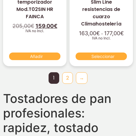
temporizador
Slim Line
Mod.T02SIN HR
resistencias de
FAINCA
cuarzo
Climahostelería
205,00
€
159,00
€
IVA no Incl.
163,00
€
177,00
€
-
IVA no Incl.
Añadir
Seleccionar
1
2
→
Tostadores de pan
profesionales:
rapidez, tostado