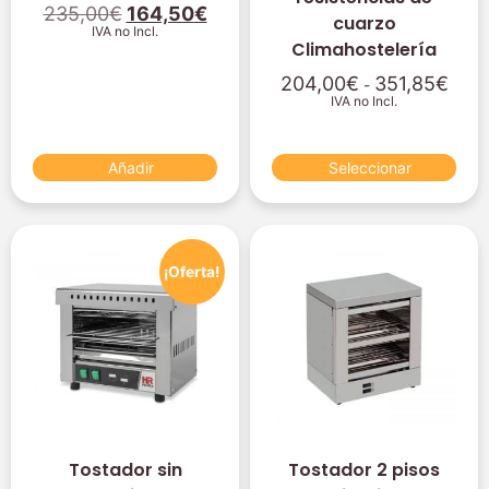
235,00
€
164,50
€
cuarzo
IVA no Incl.
Climahostelería
204,00
€
351,85
€
-
IVA no Incl.
Añadir
Seleccionar
¡Oferta!
Tostador sin
Tostador 2 pisos