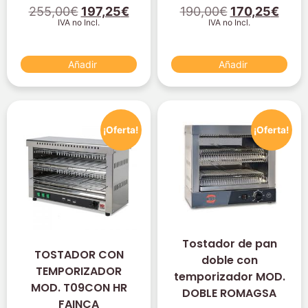
255,00
€
197,25
€
190,00
€
170,25
€
IVA no Incl.
IVA no Incl.
Añadir
Añadir
¡Oferta!
¡Oferta!
Tostador de pan
TOSTADOR CON
doble con
TEMPORIZADOR
temporizador MOD.
MOD. T09CON HR
DOBLE ROMAGSA
FAINCA