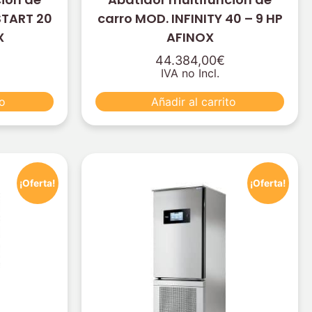
START 20
carro MOD. INFINITY 40 – 9 HP
X
AFINOX
44.384,00
€
IVA no Incl.
to
Añadir al carrito
¡Oferta!
¡Oferta!