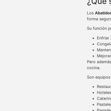
¿Qué s
Los
Abatido
forma segura
Su función pr
Enfriar
Congel
Mantene
Mejorar
Pero además,
cocina.
Son equipos 
Restau
Hotele
Caterin
Pastele
Panade