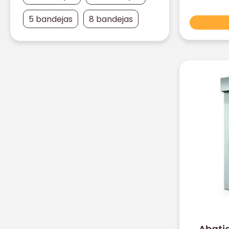
5 bandejas
8 bandejas
Abatid