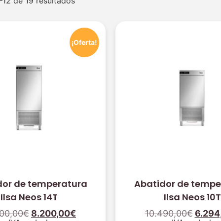
12 de 19 resultados
¡Oferta!
dor de temperatura
Abatidor de tempe
Ilsa Neos 14T
Ilsa Neos 10T
600,00
€
8.200,00
€
10.490,00
€
6.294