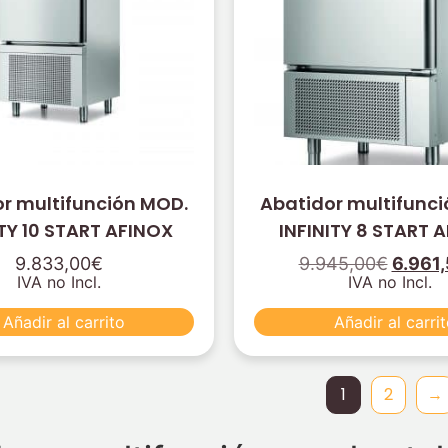
r multifunción MOD.
Abatidor multifunc
ITY 10 START AFINOX
INFINITY 8 START 
9.833,00
€
9.945,00
€
6.961
IVA no Incl.
IVA no Incl.
Añadir al carrito
Añadir al carri
1
2
→