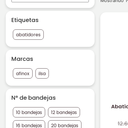
Mostrando 1–
Etiquetas
abatidores
Marcas
afinox
ilsa
N° de bandejas
Abati
10 bandejas
12 bandejas
12.
16 bandejas
20 bandejas