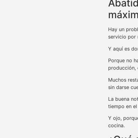
Abatid
máxim
Hay un probl
servicio por
Y aquí es d
Porque no ha
producción, 
Muchos resta
sin darse cu
La buena not
tiempo en el 
Y ojo, porq
cocina.