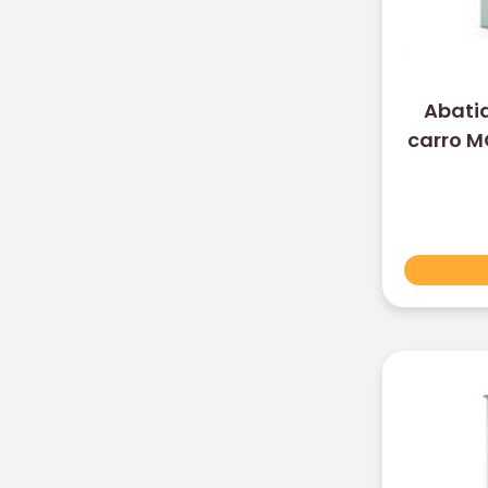
Abatid
carro MO