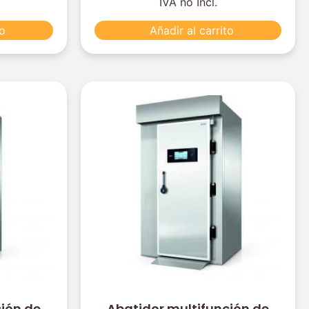
IVA no Incl.
to
Añadir al carrito
ción de
Abatidor multifunción de