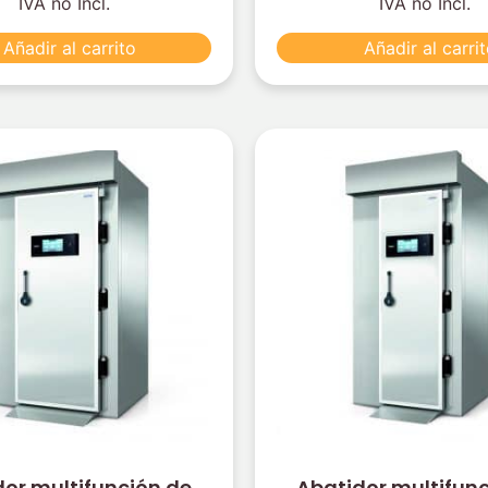
IVA no Incl.
IVA no Incl.
Añadir al carrito
Añadir al carri
or multifunción de
Abatidor multifun