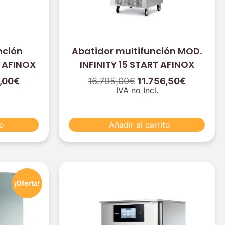
nción
Abatidor multifunción MOD.
T AFINOX
INFINITY 15 START AFINOX
,00
€
16.795,00
€
11.756,50
€
IVA no Incl.
to
Añadir al carrito
¡Oferta!