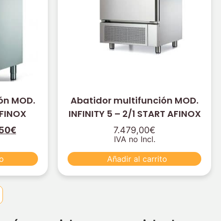
ión MOD.
Abatidor multifunción MOD.
AFINOX
INFINITY 5 – 2/1 START AFINOX
,50
€
7.479,00
€
IVA no Incl.
to
Añadir al carrito