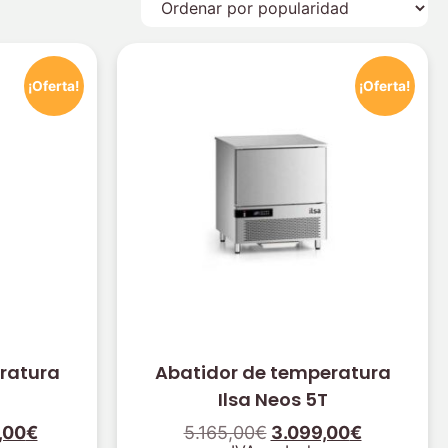
¡Oferta!
¡Oferta!
ratura
Abatidor de temperatura
Ilsa Neos 5T
,00
€
5.165,00
€
3.099,00
€