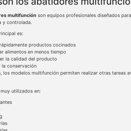
on los abatidores multifunci
res multifunción
son equipos profesionales diseñados para
 y controlada.
incipal es:
 rápidamente productos cocinados
ar alimentos en menos tiempo
r la calidad del producto
 la conservación
 los modelos multifunción permiten realizar otras tareas a
muy utilizados en:
rantes
s
g
rías
rías