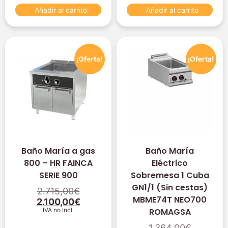
Añadir al carrito
Añadir al carrito
¡Oferta!
¡Oferta!
Baño María a gas
Baño María
800 – HR FAINCA
Eléctrico
SERIE 900
Sobremesa 1 Cuba
GN1/1 (Sin cestas)
2.715,00
€
MBME74T NEO700
2.100,00
€
IVA no Incl.
ROMAGSA
1.364,00
€