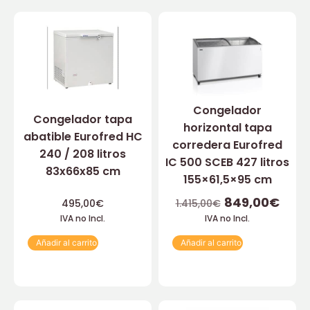
Congelador
Congelador tapa
horizontal tapa
abatible Eurofred HC
corredera Eurofred
240 / 208 litros
IC 500 SCEB 427 litros
83x66x85 cm
155×61,5×95 cm
849,00
€
495,00
€
1.415,00
€
IVA no Incl.
IVA no Incl.
Añadir al carrito
Añadir al carrito