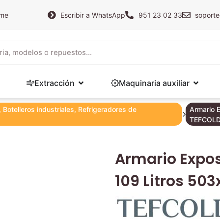
ame
Escribir a WhatsApp
951 23 02 33
soporte
Extracción
Maquinaria auxiliar
,
Botelleros industriales
,
Refrigeradores de
Armario 
TEFCOL
Armario Expos
109 Litros 50