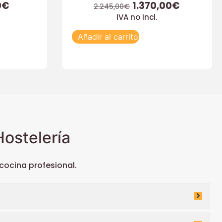
0
€
1.370,00
€
2.245,00
€
IVA no Incl.
Añadir al carrito
ostelería
ocina profesional.