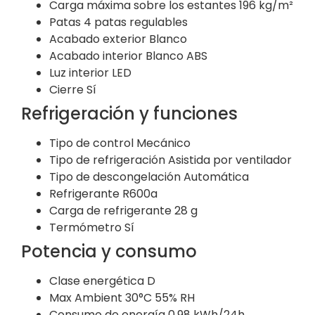
Carga máxima sobre los estantes
196 kg/m²
Patas
4 patas regulables
Acabado exterior
Blanco
Acabado interior
Blanco ABS
Luz interior
LED
Cierre
Sí
Refrigeración y funciones
Tipo de control
Mecánico
Tipo de refrigeración
Asistida por ventilador
Tipo de descongelación
Automática
Refrigerante
R600a
Carga de refrigerante
28 g
Termómetro
Sí
Potencia y consumo
Clase energética
D
Max Ambient
30°C 55% RH
Consumo de energía
0.98 kWh/24h