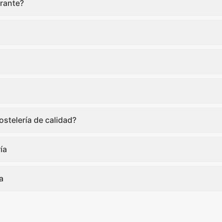
rante?
stelería de calidad?
ía
a