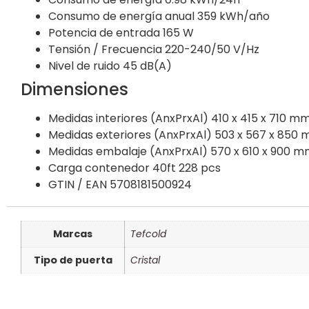
Consumo de energía anual
359 kWh/año
Potencia de entrada
165 W
Tensión / Frecuencia
220-240/50 V/Hz
Nivel de ruido
45 dB(A)
Dimensiones
Medidas interiores (AnxPrxAl)
410 x 415 x 710 m
Medidas exteriores (AnxPrxAl)
503 x 567 x 850
Medidas embalaje (AnxPrxAl)
570 x 610 x 900 
Carga contenedor 40ft
228 pcs
GTIN / EAN
5708181500924
Marcas
Tefcold
Tipo de puerta
Cristal