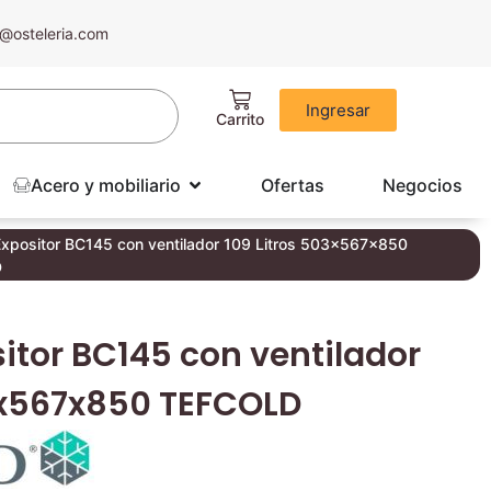
@osteleria.com
Ingresar
Acero y mobiliario
Ofertas
Negocios
Expositor BC145 con ventilador 109 Litros 503x567x850
D
itor BC145 con ventilador
3x567x850 TEFCOLD