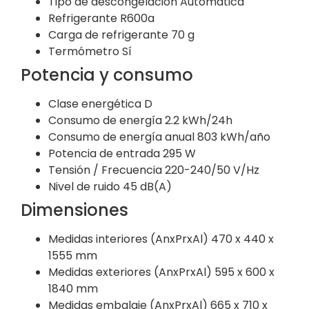
Tipo de descongelación
Automática
Refrigerante
R600a
Carga de refrigerante
70 g
Termómetro
Sí
Potencia y consumo
Clase energética
D
Consumo de energía
2.2 kWh/24h
Consumo de energía anual
803 kWh/año
Potencia de entrada
295 W
Tensión / Frecuencia
220-240/50 V/Hz
Nivel de ruido
45 dB(A)
Dimensiones
Medidas interiores (AnxPrxAl)
470 x 440 x
1555 mm
Medidas exteriores (AnxPrxAl)
595 x 600 x
1840 mm
Medidas embalaje (AnxPrxAl)
665 x 710 x