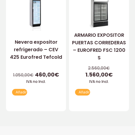
ARMARIO EXPOSITOR
Nevera expositor
PUERTAS CORREDERAS
refrigerado – CEV
– EUROFRED FSC 1200
425 Eurofred Tefcold
S
2.560,00
€
460,00
€
1.560,00
€
1.050,00
€
IVA no Incl.
IVA no Incl.
Añadir
Añadir