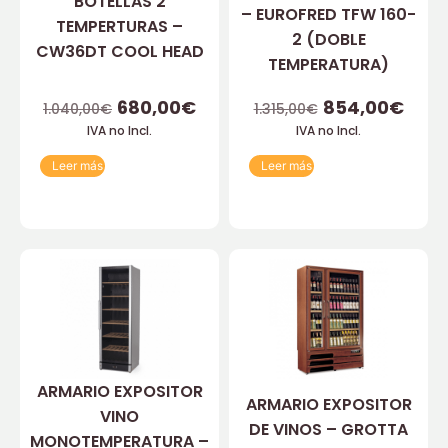
BOTELLAS 2
– EUROFRED TFW 160-
TEMPERTURAS –
2 (DOBLE
CW36DT COOL HEAD
TEMPERATURA)
680,00
€
854,00
€
1.040,00
€
1.315,00
€
IVA no Incl.
IVA no Incl.
Leer más
Leer más
ARMARIO EXPOSITOR
ARMARIO EXPOSITOR
VINO
DE VINOS – GROTTA
MONOTEMPERATURA –