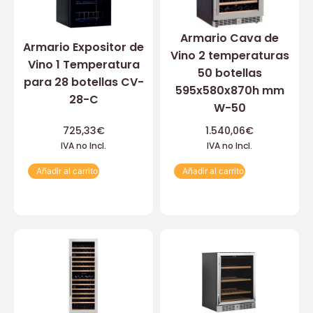
Armario Cava de
Armario Expositor de
Vino 2 temperaturas
Vino 1 Temperatura
50 botellas
para 28 botellas CV-
595x580x870h mm
28-C
W-50
725,33
€
1.540,06
€
IVA no Incl.
IVA no Incl.
Añadir al carrito
Añadir al carrito