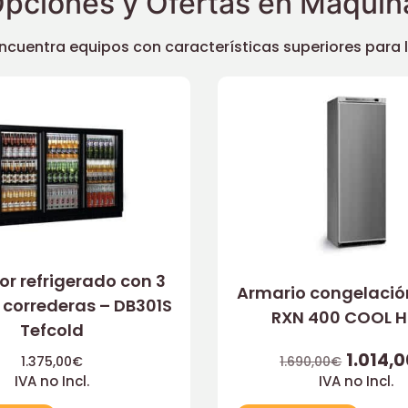
pciones y Ofertas en Maquina
uentra equipos con características superiores para llev
or refrigerado con 3
Armario congelació
 correderas – DB301S
RXN 400 COOL 
Tefcold
1.014,
1.375,00
€
1.690,00
€
IVA no Incl.
IVA no Incl.