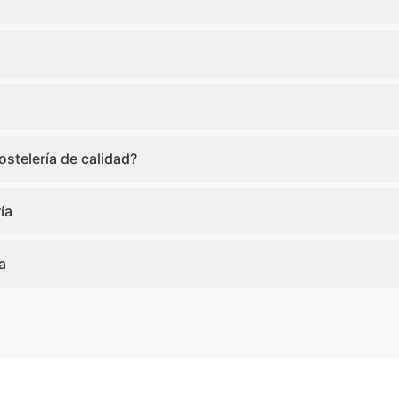
stelería de calidad?
ía
a