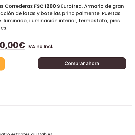
tas Correderas
FSC 1200 S
Eurofred. Armario de gran
ación de latas y botellas principalmente. Puertas
y iluminado, iluminación interior, termostato, pies
tes.
60,00
€
IVA no Incl.
Comprar ahora
uatro estantes ajustables.