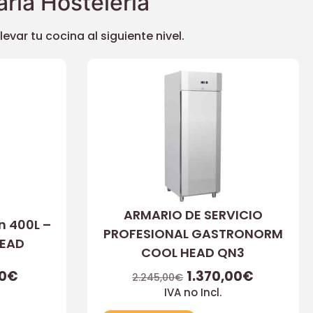
ria Hostelería
ar tu cocina al siguiente nivel.
ARMARIO DE SERVICIO
n 400L –
PROFESIONAL GASTRONORM
HEAD
COOL HEAD QN3
00
€
1.370,00
€
2.245,00
€
IVA no Incl.