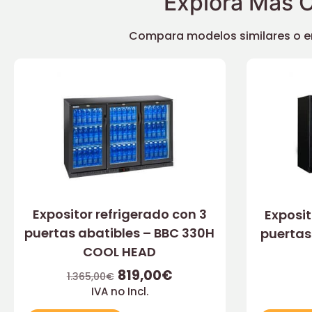
Explora Más O
Compara modelos similares o enc
Expositor refrigerado con 3
Exposit
puertas abatibles – BBC 330H
puertas
COOL HEAD
819,00
€
1.365,00
€
IVA no Incl.