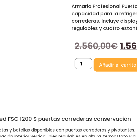
Armario Profesional Puer
capacidad para la refriger
correderas. Incluye displa
regulables y cuatro estan
2.560,00
€
1.5
Añadir al carrito
fred FSC 1200 S puertas correderas conservación
atas y botellas disponibles con puertas correderas y pivotantes.
ción interior vertical, pies regulables en altura, termostato y c