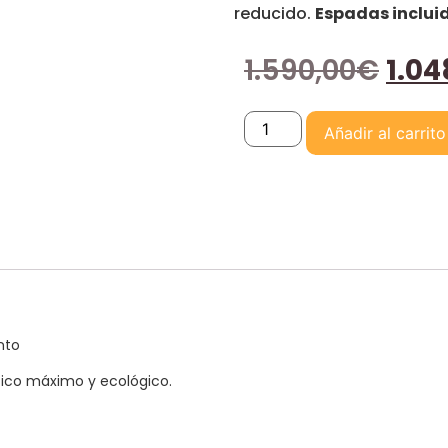
reducido.
Espadas inclui
1.590,00
€
1.04
Añadir al carrito
nto
tico máximo y ecológico.