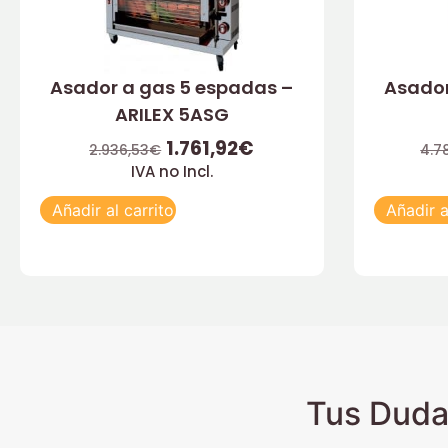
Asador a gas 5 espadas –
Asador
ARILEX 5ASG
1.761,92
€
2.936,53
€
4.7
IVA no Incl.
Añadir al carrito
Añadir a
Tus Duda