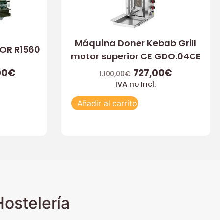
Máquina Doner Kebab Grill
DOR R1560
motor superior CE GDO.04CE
00
€
727,00
€
1.100,00
€
IVA no Incl.
Añadir al carrito
ostelería