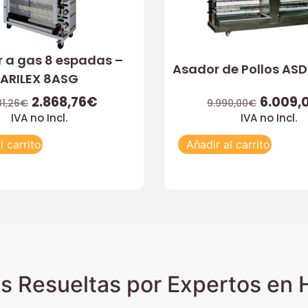
 a gas 8 espadas –
Asador de Pollos AS
ARILEX 8ASG
2.868,76
€
6.009,
81,26
€
9.990,00
€
IVA no Incl.
IVA no Incl.
l carrito
Añadir al carrito
s Resueltas por Expertos en H