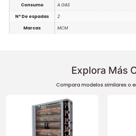
Consumo
A GAS
Nº De espadas
2
Marcas
MCM
Explora Más O
Compara modelos similares o enc