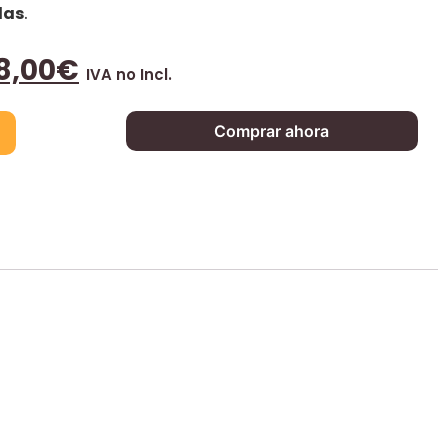
das
.
8,00
€
IVA no Incl.
Comprar ahora