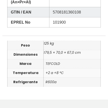
(An×Pr×Al)
GTIN / EAN
5708181360108
EPREL No
101900
125 kg
Peso
179,5 × 70,0 × 67,0 cm
Dimensiones
Marca
TEFCOLD
Temperatura
+2 a +8 °C
Refrigerante
R600a