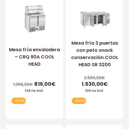
Mesa fría 3 puertas
Mesa fría ensaladera
con peto snack
– CRQ 90A COOL
conservación COOL
HEAD
HEAD SR 3200
2.550,00
€
819,00
€
1.530,00
€
1.365,00
€
IVA no Incl.
IVA no Incl.
Añadir
Añadir