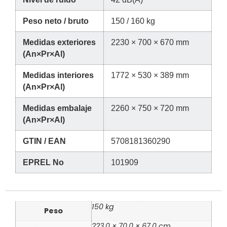
Peso neto / bruto
150 / 160 kg
Medidas exteriores
2230 × 700 × 670 mm
(An×Pr×Al)
Medidas interiores
1772 × 530 × 389 mm
(An×Pr×Al)
Medidas embalaje
2260 × 750 × 720 mm
(An×Pr×Al)
GTIN / EAN
5708181360290
EPREL No
101909
150 kg
Peso
223,0 × 70,0 × 67,0 cm