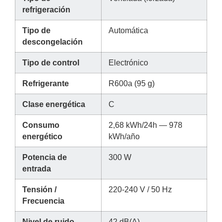
refrigeración
Tipo de
Automática
descongelación
Tipo de control
Electrónico
Refrigerante
R600a (95 g)
Clase energética
C
Consumo
2,68 kWh/24h — 978
energético
kWh/año
Potencia de
300 W
entrada
Tensión /
220-240 V / 50 Hz
Frecuencia
Nivel de ruido
42 dB(A)