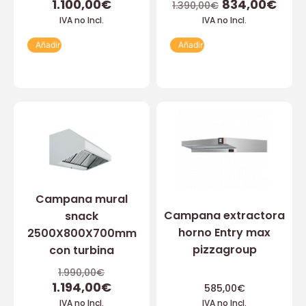
1.100,00
€
834,00
€
1.390,00
€
IVA no Incl.
IVA no Incl.
Añadir
Añadir
Campana mural
Campana extractora
snack
horno Entry max
2500X800X700mm
pizzagroup
con turbina
1.990,00
€
1.194,00
€
585,00
€
IVA no Incl.
IVA no Incl.