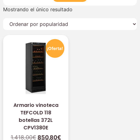
Mostrando el único resultado
¡Oferta!
Armario vinoteca
TEFCOLD 118
botellas 372L
CPV1380E
1.418,00
€
850,80
€