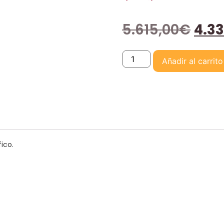
5.615,00
€
4.3
Añadir al carrito
ico.