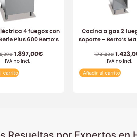
léctrica 4 fuegos con
Cocina a gas 2 fue
Serie Plus 600 Berto’s
soporte – Berto’s M
1.897,00
€
1.423,0
10,00
€
1.781,00
€
IVA no Incl.
IVA no Incl.
l carrito
Añadir al carrito
s Resueltas por Expertos en H