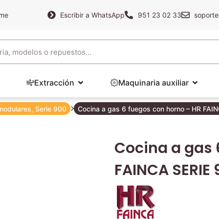
ame
Escribir a WhatsApp
951 23 02 33
soporte
Extracción
Maquinaria auxiliar
modulares
,
Serie 900
Cocina a gas 6 fuegos con horno – HR FAI
Cocina a gas 
FAINCA SERIE 