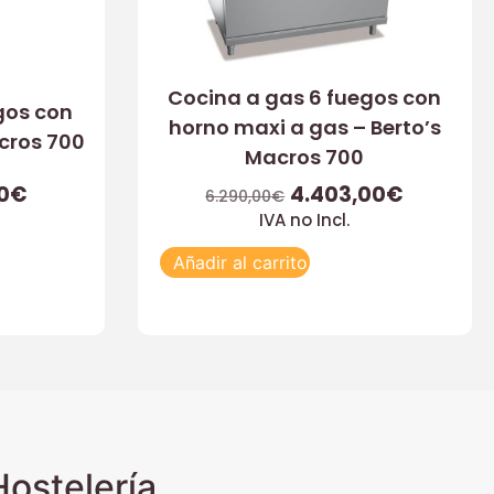
Cocina a gas 6 fuegos con
gos con
horno maxi a gas – Berto’s
acros 700
Macros 700
0
€
4.403,00
€
6.290,00
€
IVA no Incl.
Añadir al carrito
ostelería