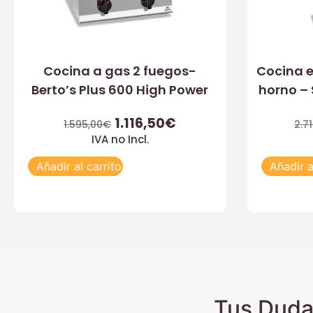
Cocina a gas 2 fuegos-
Cocina e
Berto’s Plus 600 High Power
horno – 
1.116,50
€
1.595,00
€
2.7
IVA no Incl.
Añadir al carrito
Añadir a
Tus Duda