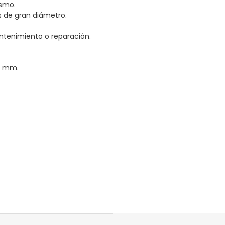
ismo.
s de gran diámetro.
ntenimiento o reparación.
 2 mm.