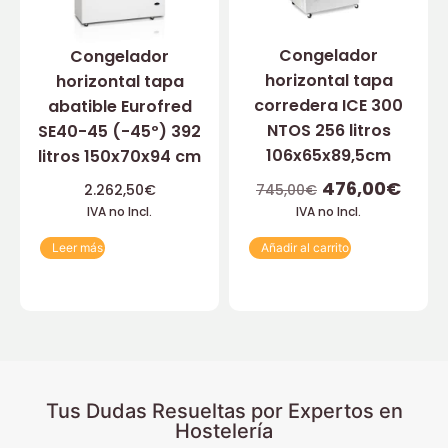
Congelador
Congelador
horizontal tapa
horizontal tapa
corredera ICE 300
abatible Eurofred
NTOS 256 litros
SE40-45 (-45º) 392
106x65x89,5cm
litros 150x70x94 cm
476,00
€
2.262,50
€
745,00
€
IVA no Incl.
IVA no Incl.
Leer más
Añadir al carrito
Tus Dudas Resueltas por Expertos en
Hostelería