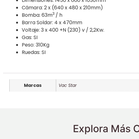
Dimensiones: 1450 x 660 x 1030mm
Cámara: 2 x (640 x 480 x 210mm)
3
Bomba: 63m
/ h
Barra Soldar: 4 x 470mm
Voltaje: 3 x 400 +N (230) v / 2,2Kw.
Gas: SI
Peso: 310Kg
Ruedas: SI
Marcas
Vac Star
Explora Más O