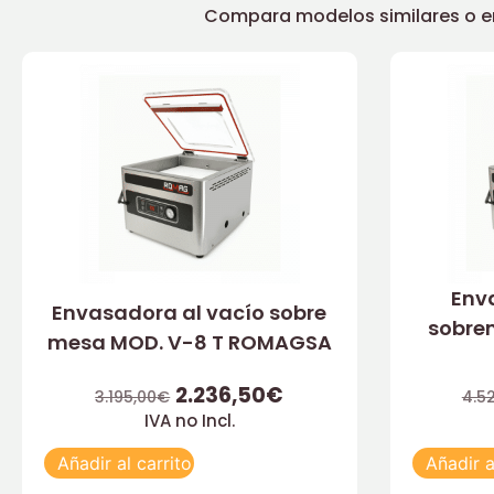
Compara modelos similares o enc
Env
Envasadora al vacío sobre
sobre
mesa MOD. V-8 T ROMAGSA
2.236,50
€
3.195,00
€
4.5
IVA no Incl.
Añadir al carrito
Añadir a