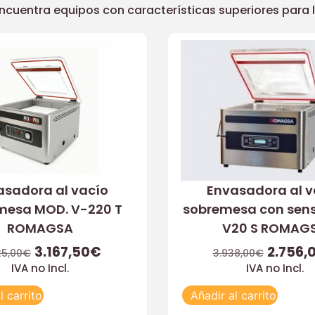
uentra equipos con características superiores para llev
asadora al vacío
Envasadora al v
mesa MOD. V-220 T
sobremesa con sen
ROMAGSA
V20 S ROMAG
3.167,50
€
2.756,
25,00
€
3.938,00
€
IVA no Incl.
IVA no Incl.
l carrito
Añadir al carrito