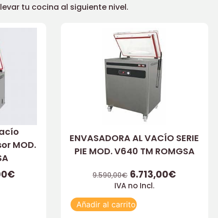
ar tu cocina al siguiente nivel.
acío
ENVASADORA AL VACÍO SERIE
sor MOD.
PIE MOD. V640 TM ROMGSA
SA
00
€
6.713,00
€
9.590,00
€
IVA no Incl.
Añadir al carrito