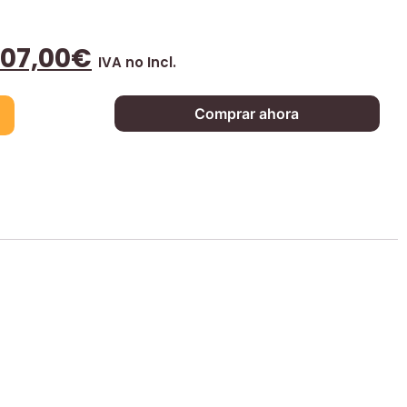
107,00
€
IVA no Incl.
Comprar ahora