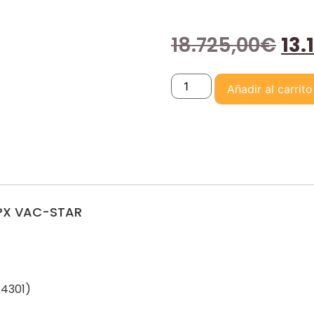
18.725,00
€
13.
Añadir al carrito
K PX VAC-STAR
.4301)