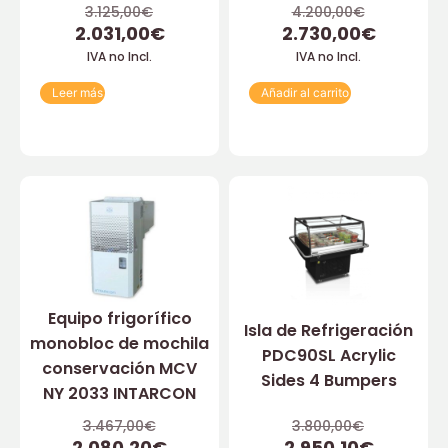
3.125,00
€
4.200,00
€
2.031,00
€
2.730,00
€
IVA no Incl.
IVA no Incl.
Leer más
Añadir al carrito
Equipo frigorífico
Isla de Refrigeración
monobloc de mochila
PDC90SL Acrylic
conservación MCV
Sides 4 Bumpers
NY 2033 INTARCON
3.467,00
€
3.800,00
€
2.080,20
€
2.950,10
€