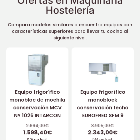
Ofertas en Maquinaria
Hostelería
Compara modelos similares o encuentra equipos con
características superiores para llevar tu cocina al
siguiente nivel.
Equipo frigorífico
Equipo frigorífico
monobloc de mochila
monoblock
conservación MCV
conservación techo
NY 1026 INTARCON
EUROFRED SFM 9
2.664,00
€
3.905,00
€
1.598,40
€
2.343,00
€
IVA no Incl.
IVA no Incl.