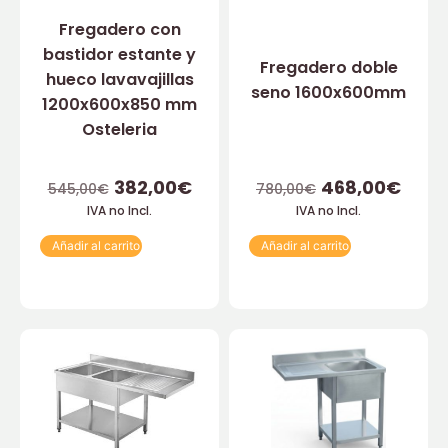
Fregadero con
bastidor estante y
Fregadero doble
hueco lavavajillas
seno 1600x600mm
1200x600x850 mm
Osteleria
382,00
€
468,00
€
545,00
€
780,00
€
IVA no Incl.
IVA no Incl.
Añadir al carrito
Añadir al carrito