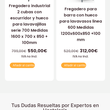
Fregadero industrial
Fregadero para
2 cubas con
barra con hueco
escurridor y hueco
para lavavasos linea
para lavavajillas
600 Medidas
serie 700 Medidas
1200x600x850 +100
1600 x 700 x 850 +
mm
100mm
550,00
€
312,00
€
799,00
€
520,00
€
IVA no Incl.
IVA no Incl.
Añadir al carrito
Añadir al carrito
Tus Dudas Resueltas por Expertos en