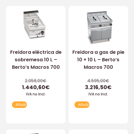
Freidora eléctrica de
Freidora a gas de pie
sobremesa 10 L –
10 + 10 L – Berto’s
Berto’s Macros 700
Macros 700
2.058,00
€
4.595,00
€
1.440,60
€
3.216,50
€
IVA no Incl.
IVA no Incl.
Añadir
Añadir