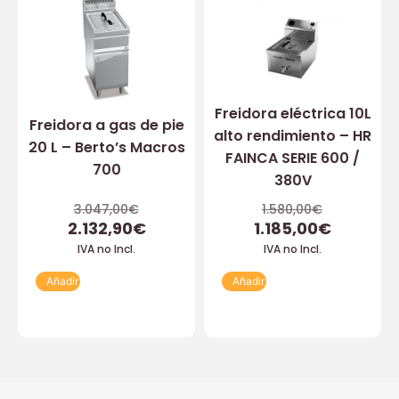
Freidora eléctrica 10L
Freidora a gas de pie
alto rendimiento – HR
20 L – Berto’s Macros
FAINCA SERIE 600 /
700
380V
3.047,00
€
1.580,00
€
2.132,90
€
1.185,00
€
IVA no Incl.
IVA no Incl.
Añadir
Añadir