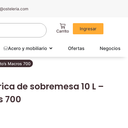
@osteleria.com
Ingresar
Acero y mobiliario
Ofertas
Negocios
rto’s Macros 700
rica de sobremesa 10 L –
s 700