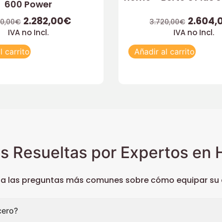
600 Power
2.282,00
€
2.604,
60,00
€
3.720,00
€
IVA no Incl.
IVA no Incl.
l carrito
Añadir al carrito
s Resueltas por Expertos en H
 a las preguntas más comunes sobre cómo equipar su c
cero?