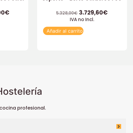
00
€
3.729,60
€
5.328,00
€
IVA no Incl.
Añadir al carrito
ostelería
ocina profesional.