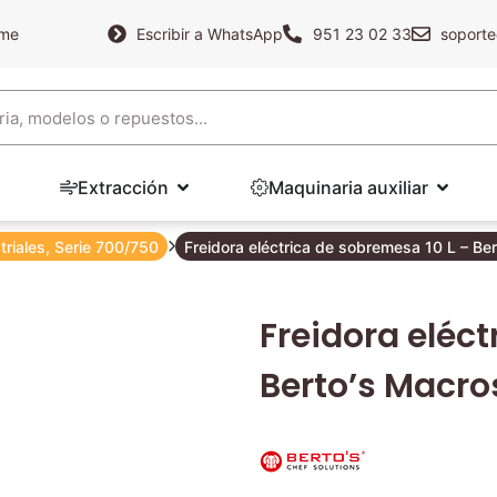
ame
Escribir a WhatsApp
951 23 02 33
soporte
Extracción
Maquinaria auxiliar
triales
,
Serie 700/750
Freidora eléctrica de sobremesa 10 L – Be
Freidora eléct
Berto’s Macro