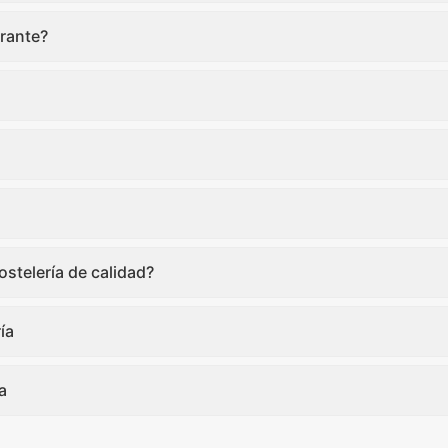
rante?
stelería de calidad?
ía
a