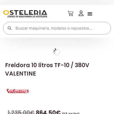
Freidora 10 litros TF-10 / 380V
VALENTINE
1.235,00
€
864,50
€
IVA no Incl.