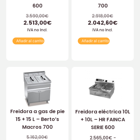
600
700
3.590,00
€
2.918,00
€
2.513,00
€
2.042,60
€
IVA no Incl.
IVA no Incl.
Añadir al carrito
Añadir al carrito
Freidora a gas de pie
Freidora eléctrica 10L
15 + 15 L – Berto’s
+ 10L – HR FAINCA
Macros 700
SERIE 600
5.162,00
€
2.565,00
€
-