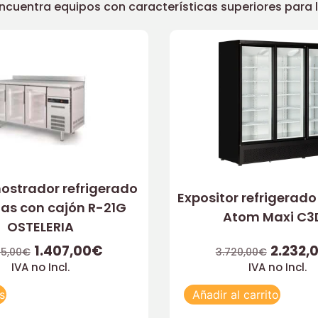
uentra equipos con características superiores para llev
ostrador refrigerado
Expositor refrigerad
tas con cajón R-21G
Atom Maxi C3
OSTELERIA
1.407,00
€
2.232,
45,00
€
3.720,00
€
IVA no Incl.
IVA no Incl.
s
Añadir al carrito