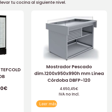
ar tu cocina al siguiente nivel.
Mostrador Pescado
o TEFCOLD
dim.1200x950x990h mm Línea
DB
Córdoba DBFP-120
00
€
4.650,45
€
IVA no Incl.
Leer más