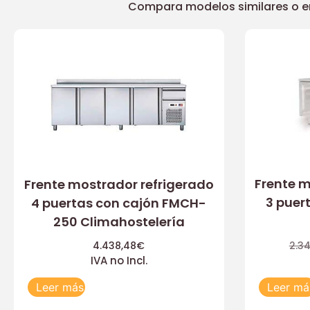
Compara modelos similares o enc
Frente m
Frente mostrador refrigerado
3 puer
4 puertas con cajón FMCH-
250 Climahostelería
4.438,48
€
2.3
IVA no Incl.
Leer más
Leer má