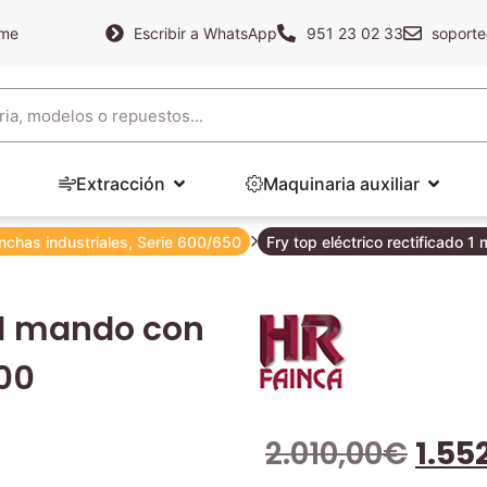
ame
Escribir a WhatsApp
951 23 02 33
soporte
Extracción
Maquinaria auxiliar
nchas industriales
,
Serie 600/650
Fry top eléctrico rectificado
o 1 mando con
600
2.010,00
€
1.55