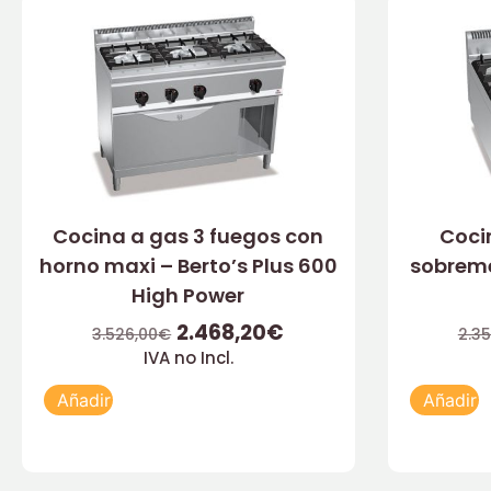
Cocina a gas 3 fuegos con
Coci
horno maxi – Berto’s Plus 600
sobreme
High Power
2.468,20
€
3.526,00
€
2.35
IVA no Incl.
Añadir
Añadir