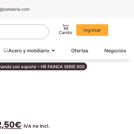
@osteleria.com
Ingresar
Acero y mobiliario
Ofertas
Negocios
 1 mando con soporte – HR FAINCA SERIE 600
2,50
€
IVA no Incl.