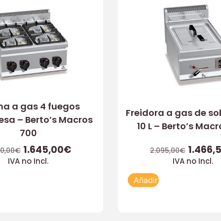
na a gas 4 fuegos
Freidora a gas de s
sa – Berto’s Macros
10 L – Berto’s Mac
700
1.645,00
€
1.466,
0,00
€
2.095,00
€
IVA no Incl.
IVA no Incl.
Añadir