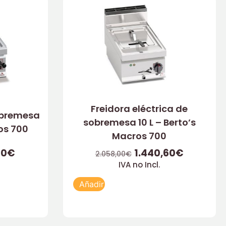
Freidora eléctrica de
obremesa
sobremesa 10 L – Berto’s
ros 700
Macros 700
50
€
1.440,60
€
2.058,00
€
IVA no Incl.
Añadir