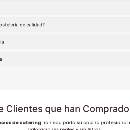
stelería de calidad?
ía
a
e Clientes que han Comprado 
ocios de catering
han equipado su cocina profesional 
valoraciones reales y sin filtros.