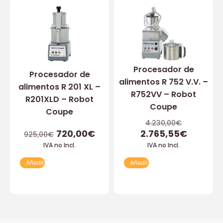
Procesador de
Procesador de
alimentos R 752 V.V. –
alimentos R 201 XL –
R752VV – Robot
R201XLD – Robot
Coupe
Coupe
4.230,00
€
720,00
€
2.765,55
€
925,00
€
IVA no Incl.
IVA no Incl.
Añadir
Añadir