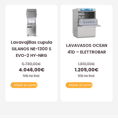
Lavavajillas cupula
LAVAVASOS OCEAN
SILANOS NE-1300 S
41D – ELETTROBAR
EVO-2 HY-NRG
5.780,00
€
1.810,00
€
4.046,00
€
1.205,00
€
IVA no Incl.
IVA no Incl.
Añadir al carrito
Añadir al carrito