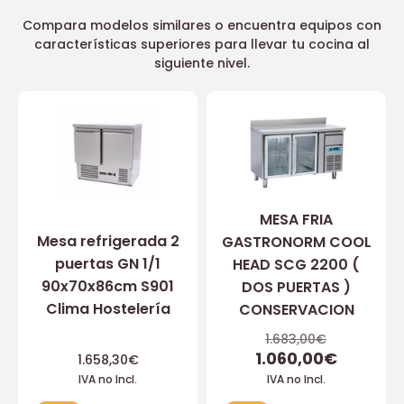
Compara modelos similares o encuentra equipos con
características superiores para llevar tu cocina al
siguiente nivel.
MESA FRIA
Mesa refrigerada 2
GASTRONORM COOL
puertas GN 1/1
HEAD SCG 2200 (
90x70x86cm S901
DOS PUERTAS )
Clima Hostelería
CONSERVACION
1.683,00
€
1.060,00
€
1.658,30
€
IVA no Incl.
IVA no Incl.