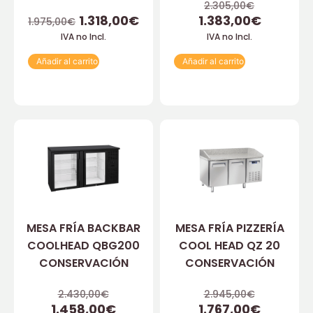
2.305,00
€
1.318,00
€
1.383,00
€
1.975,00
€
IVA no Incl.
IVA no Incl.
Añadir al carrito
Añadir al carrito
MESA FRÍA BACKBAR
MESA FRÍA PIZZERÍA
COOLHEAD QBG200
COOL HEAD QZ 20
CONSERVACIÓN
CONSERVACIÓN
2.430,00
€
2.945,00
€
1.458,00
€
1.767,00
€