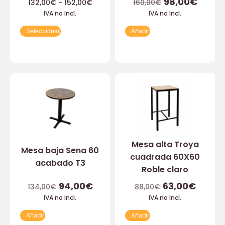
98,00
€
132,00
€
-
152,00
€
160,00
€
IVA no Incl.
IVA no Incl.
Seleccionar
Añadir
Mesa alta Troya
Mesa baja Sena 60
cuadrada 60X60
acabado T3
Roble claro
94,00
€
63,00
€
134,00
€
88,00
€
IVA no Incl.
IVA no Incl.
Añadir
Añadir