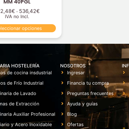
MM 40PGL
2,48
€
536,42
€
-
IVA no Incl.
leccionar opciones
ARIA HOSTELERÍA
NOSOTROS
IN
os de cocina insdustrial
Ingresar
os de Frío Industrial
Financia tu compra
inaria de Lavado
Preguntas frecuentes
mas de Extracción
Ayuda y guías
naria Auxiliar Profesional
Blog
iario y Acero Inoxidable
Ofertas