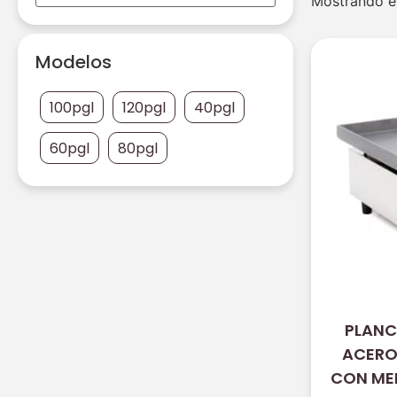
Mostrando el
Modelos
100pgl
120pgl
40pgl
60pgl
80pgl
PLANC
ACERO
CON ME