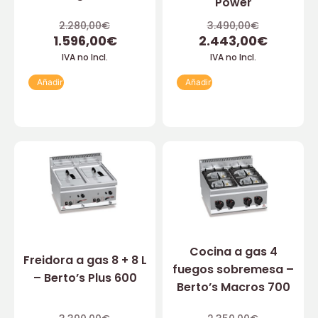
Power
2.280,00
€
3.490,00
€
1.596,00
€
2.443,00
€
IVA no Incl.
IVA no Incl.
Añadir
Añadir
Cocina a gas 4
Freidora a gas 8 + 8 L
fuegos sobremesa –
– Berto’s Plus 600
Berto’s Macros 700