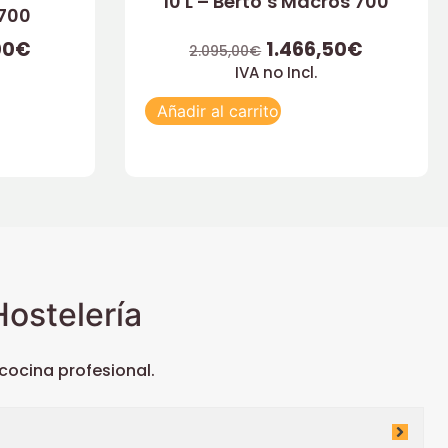
10 L – Berto’s Macros 700
 700
00
€
1.466,50
€
2.095,00
€
IVA no Incl.
Añadir al carrito
ostelería
ocina profesional.