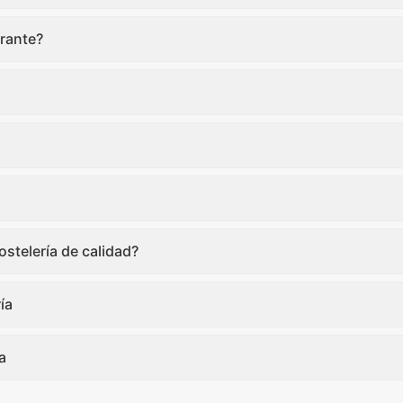
rante?
stelería de calidad?
ía
a