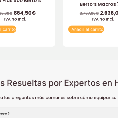
e Plus 600 Berto’s
Berto’s Macros
864,50
€
2.636,
35,00
€
3.767,00
€
IVA no Incl.
IVA no Incl.
l carrito
Añadir al carrito
s Resueltas por Expertos en H
 a las preguntas más comunes sobre cómo equipar su c
cero?