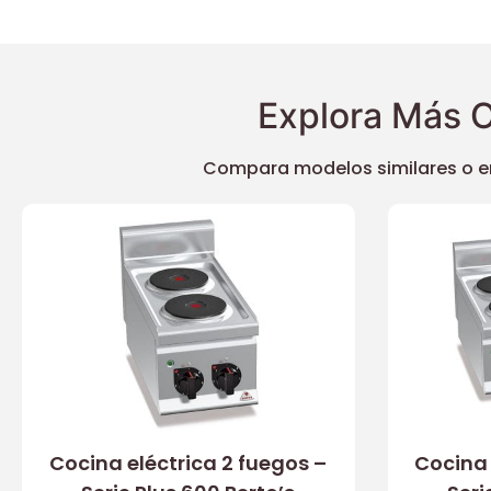
Explora Más O
Compara modelos similares o enc
Cocina eléctrica 2 fuegos –
Cocina 