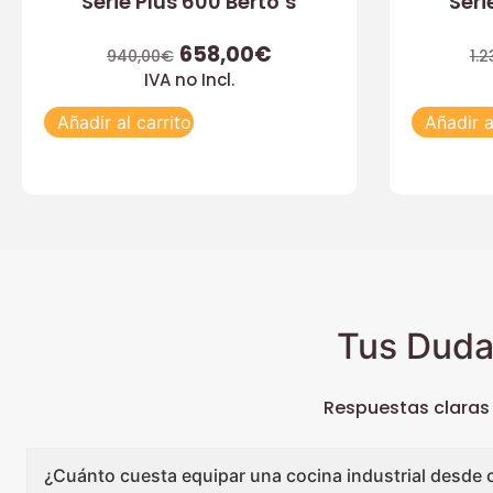
Serie Plus 600 Berto’s
Seri
658,00
€
940,00
€
1.2
IVA no Incl.
Añadir al carrito
Añadir a
Tus Duda
Respuestas claras
¿Cuánto cuesta equipar una cocina industrial desde 