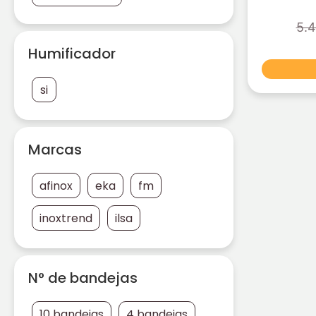
5.4
Humificador
si
Marcas
afinox
eka
fm
inoxtrend
ilsa
N° de bandejas
10 bandejas
4 bandejas