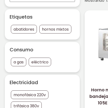
Mostrando 1
Etiquetas
abatidores
hornos mixtos
Consumo
a gas
eléctrico
Electricidad
Horno 
monofásica 220v
bandeja
105E
trifásica 380v