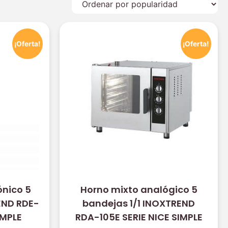
¡Oferta!
¡Oferta!
ónico 5
Horno mixto analógico 5
END RDE-
bandejas 1/1 INOXTREND
IMPLE
RDA-105E SERIE NICE SIMPLE