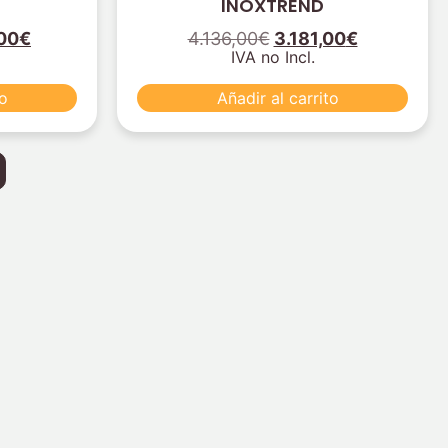
INOXTREND
00
€
4.136,00
€
3.181,00
€
IVA no Incl.
to
Añadir al carrito