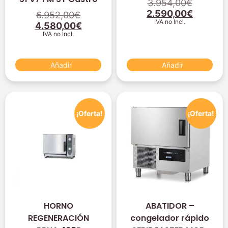
3.954,00
€
2.590,00
€
6.952,00
€
IVA no Incl.
4.580,00
€
IVA no Incl.
Añadir
Añadir
¡Oferta!
¡Oferta!
HORNO
ABATIDOR –
REGENERACIÓN
congelador rápido