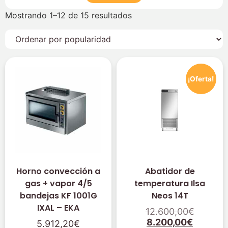
Mostrando 1–12 de 15 resultados
¡Oferta!
Horno convección a
Abatidor de
gas + vapor 4/5
temperatura Ilsa
bandejas KF 1001G
Neos 14T
IXAL – EKA
12.600,00
€
8.200,00
€
5.912,20
€