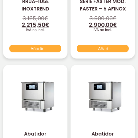
RRUA-105E
SERIE FASTER MOD.
INOXTREND
FASTER – 5 AFINOX
3.165,00
€
3.900,00
€
2.215,50
€
2.900,00
€
IVA no Incl.
IVA no Incl.
Añadir
Añadir
Abatidor
Abatidor