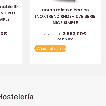
mable 10
Horno mixto eléctrico
END RDT-
INOXTREND RHDE-107E SERIE
IMPLE
NICE SIMPLE
00
€
3.653,00
€
4.750,00
€
IVA no Incl.
Añadir al carrito
ostelería