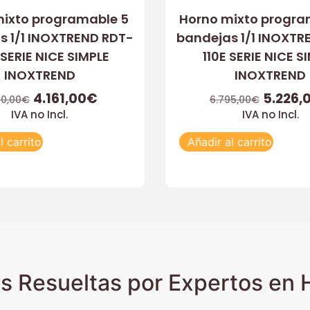
mixto programable 5
Horno mixto progra
s 1/1 INOXTREND RDT-
bandejas 1/1 INOXTR
 SERIE NICE SIMPLE
110E SERIE NICE S
INOXTREND
INOXTREND
4.161,00
€
5.226,
10,00
€
6.795,00
€
IVA no Incl.
IVA no Incl.
l carrito
Añadir al carrito
s Resueltas por Expertos en H