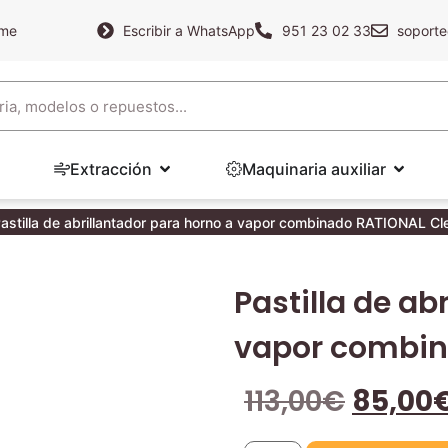
ame
Escribir a WhatsApp
951 23 02 33
soporte
Extracción
Maquinaria auxiliar
astilla de abrillantador para horno a vapor combinado RATIONAL Cl
Pastilla de ab
vapor combin
113,00
€
85,00