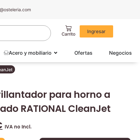
@osteleria.com
Ingresar
Acero y mobiliario
Ofertas
Negocios
eanJet
rillantador para horno a
ado RATIONAL CleanJet
€
IVA no Incl.