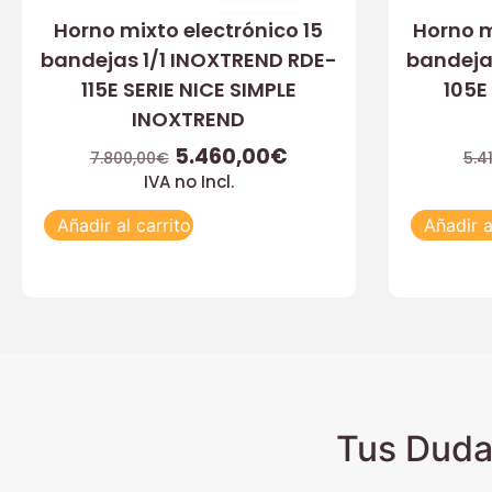
Horno mixto electrónico 15
Horno 
bandejas 1/1 INOXTREND RDE-
bandeja
115E SERIE NICE SIMPLE
105E
INOXTREND
5.460,00
€
7.800,00
€
5.4
IVA no Incl.
Añadir al carrito
Añadir a
Tus Duda