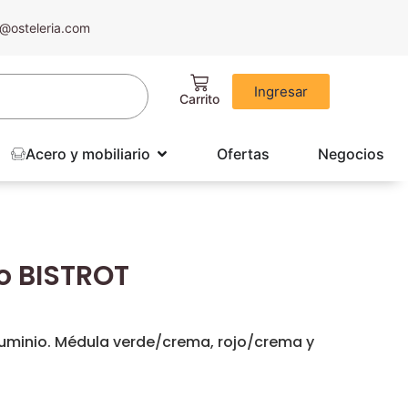
@osteleria.com
Ingresar
Acero y mobiliario
Ofertas
Negocios
io BISTROT
luminio. Médula verde/crema, rojo/crema y