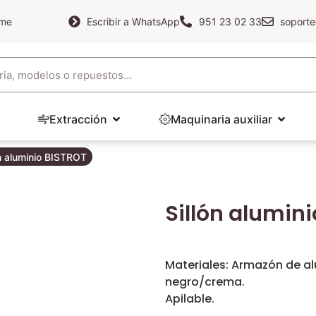
ame
Escribir a WhatsApp
951 23 02 33
soporte
Extracción
Maquinaria auxiliar
ón aluminio BISTROT
Sillón alumin
Materiales: Armazón de a
negro/crema.
Apilable.