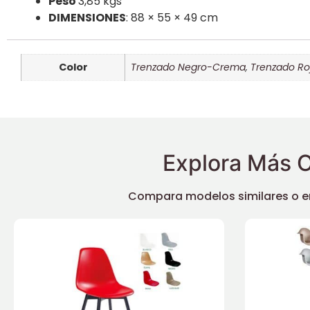
Peso
3,85 kgs
DIMENSIONES
: 88 × 55 × 49 cm
Color
Trenzado Negro-Crema
,
Trenzado R
Explora Más O
Compara modelos similares o enc