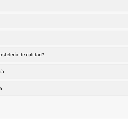
stelería de calidad?
ía
a