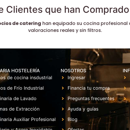
e Clientes que han Comprado 
ocios de catering
han equipado su cocina profesional 
valoraciones reales y sin filtros.
ARIA HOSTELERÍA
NOSOTROS
IN
os de cocina insdustrial
Ingresar
os de Frío Industrial
Financia tu compra
inaria de Lavado
Preguntas frecuentes
mas de Extracción
Ayuda y guías
naria Auxiliar Profesional
Blog
iario y Acero Inoxidable
Ofertas