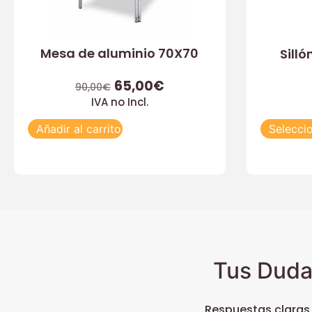
Mesa de aluminio 70X70
Sill
65,00
€
90,00
€
IVA no Incl.
Añadir al carrito
Selecci
Tus Duda
Respuestas claras