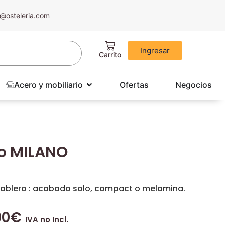
@osteleria.com
Ingresar
Acero y mobiliario
Ofertas
Negocios
io MILANO
 Tablero : acabado solo, compact o melamina.
00
€
IVA no Incl.