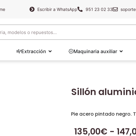
ame
Escribir a WhatsApp
951 23 02 33
soporte
Extracción
Maquinaria auxiliar
Sillón alumin
Pie acero pintado negro.
135,00
€
-
147,