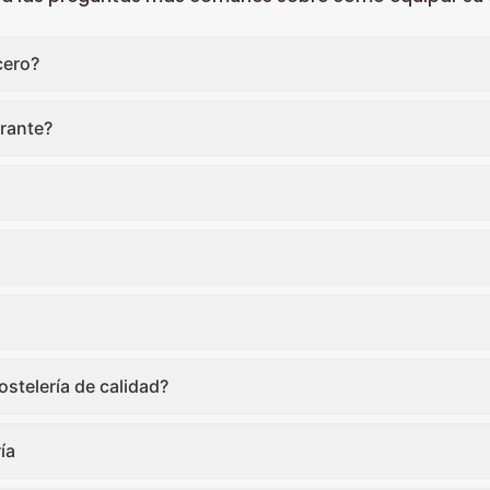
cero?
rante?
stelería de calidad?
ía