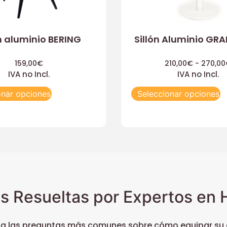
ón aluminio BERING
Sillón Aluminio GR
159,00
€
210,00
€
-
270,00
IVA no Incl.
IVA no Incl.
onar opciones
Seleccionar opciones
s Resueltas por Expertos en H
 a las preguntas más comunes sobre cómo equipar su c