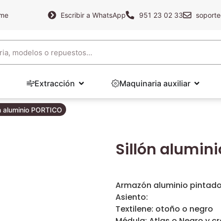
ame
Escribir a WhatsApp
951 23 02 33
soporte
Extracción
Maquinaria auxiliar
ón aluminio PORTICO
Sillón alumin
Armazón aluminio pintado
Asiento:
Textilene: otoño o negro
Médula: Atlas o Negro y c