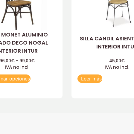
A MONET ALUMINIO
SILLA CANDIL ASIEN
TADO DECO NOGAL
INTERIOR INT
NTERIOR INTUR
96,00
€
-
99,00
€
45,00
€
IVA no Incl.
IVA no Incl.
onar opciones
Leer más