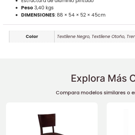
Estructura de aluminio pintado
Peso
3,40 kgs
DIMENSIONES
: 88 × 54 × 52 × 45cm
Color
Textilene Negro
,
Textilene Otoño
,
Tre
Explora Más O
Compara modelos similares o enc