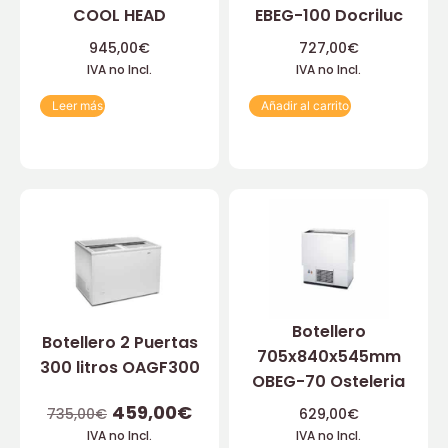
COOL HEAD
EBEG-100 Docriluc
945,00
€
727,00
€
IVA no Incl.
IVA no Incl.
Leer más
Añadir al carrito
Botellero
Botellero 2 Puertas
705x840x545mm
300 litros OAGF300
OBEG-70 Osteleria
459,00
€
735,00
€
629,00
€
IVA no Incl.
IVA no Incl.