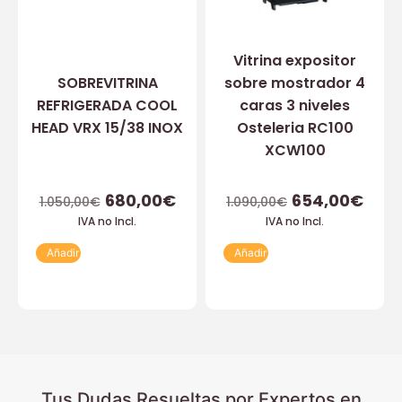
Vitrina expositor
SOBREVITRINA
sobre mostrador 4
REFRIGERADA COOL
caras 3 niveles
HEAD VRX 15/38 INOX
Osteleria RC100
XCW100
680,00
€
654,00
€
1.050,00
€
1.090,00
€
IVA no Incl.
IVA no Incl.
Añadir
Añadir
Tus Dudas Resueltas por Expertos en