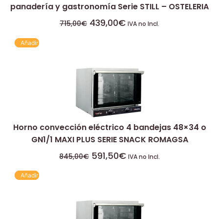
panadería y gastronomía Serie STILL – OSTELERIA
439,00
€
715,00
€
IVA no Incl.
Añadir
Horno convección eléctrico 4 bandejas 48×34 o
GN1/1 MAXI PLUS SERIE SNACK ROMAGSA
591,50
€
845,00
€
IVA no Incl.
Añadir