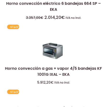
Horno convección eléctrico 6 bandejas 664 SP –
EKA
2.014,20
€
3.357,00
€
IVA no Incl.
Añadir
Horno convección a gas + vapor 4/5 bandejas KF
1001G IXAL – EKA
5.912,20
€
IVA no Incl.
Añadir