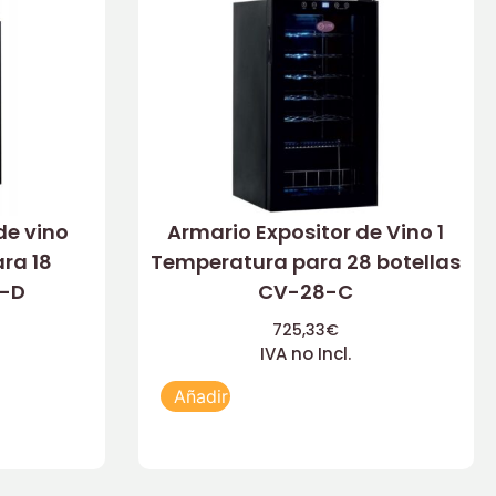
de vino
Armario Expositor de Vino 1
ra 18
Temperatura para 28 botellas
8-D
CV-28-C
725,33
€
IVA no Incl.
Añadir