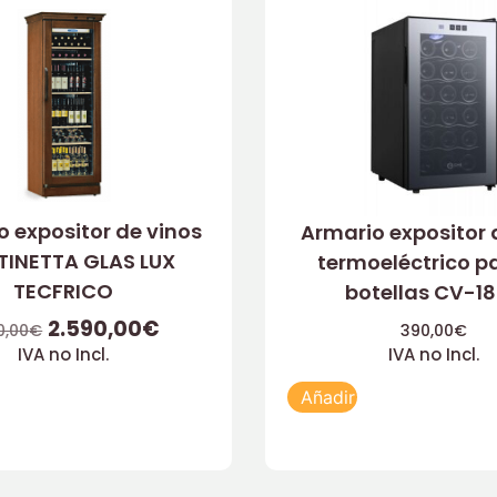
 expositor de vinos
Armario expositor 
INETTA GLAS LUX
termoeléctrico pa
TECFRICO
botellas CV-1
2.590,00
€
0,00
€
390,00
€
IVA no Incl.
IVA no Incl.
Añadir