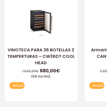
VINOTECA PARA 36 BOTELLAS 2
Armario
TEMPERTURAS – CW36DT COOL
CANT
HEAD
680,00
€
1.040,00
€
3.81
IVA no Incl.
Añadir
Añadir