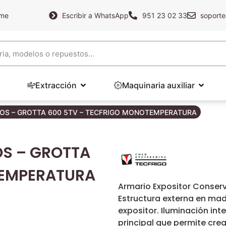
ame
Escribir a WhatsApp
951 23 02 33
soporte
Extracción
Maquinaria auxiliar
NOS – GROTTA 600 5TV – TECFRIGO MONOTEMPERATURA
OS – GROTTA
TEMPERATURA
Armario Expositor Conserv
Estructura externa en mad
expositor. Iluminación in
principal que permite cre