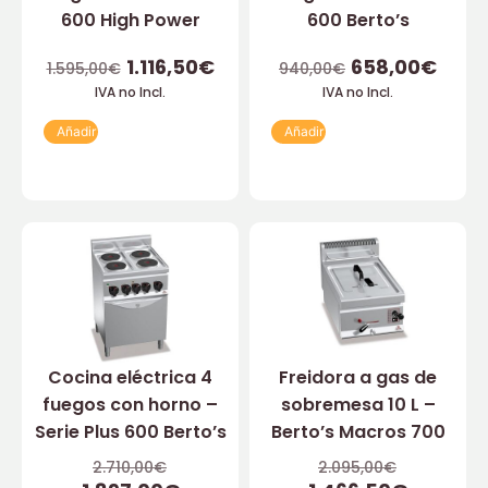
600 High Power
600 Berto’s
1.116,50
€
658,00
€
1.595,00
€
940,00
€
IVA no Incl.
IVA no Incl.
Añadir
Añadir
Cocina eléctrica 4
Freidora a gas de
fuegos con horno –
sobremesa 10 L –
Serie Plus 600 Berto’s
Berto’s Macros 700
2.710,00
€
2.095,00
€