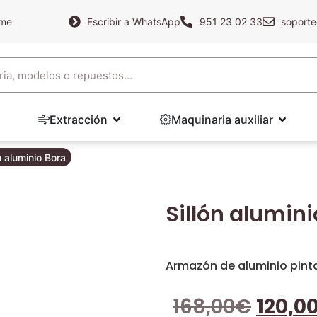
ame
Escribir a WhatsApp
951 23 02 33
soporte
Extracción
Maquinaria auxiliar
n aluminio Bora
Sillón alumini
Armazón de aluminio pin
168,00
€
120,0