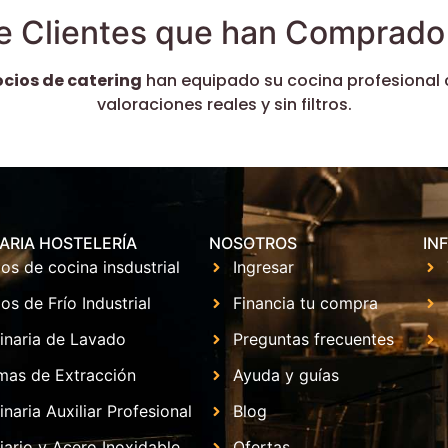
e Clientes que han Comprado 
ocios de catering
han equipado su cocina profesional 
valoraciones reales y sin filtros.
ARIA HOSTELERÍA
NOSOTROS
IN
os de cocina insdustrial
Ingresar
os de Frío Industrial
Financia tu compra
inaria de Lavado
Preguntas frecuentes
mas de Extracción
Ayuda y guías
naria Auxiliar Profesional
Blog
iario y Acero Inoxidable
Ofertas