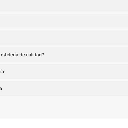
stelería de calidad?
ía
a