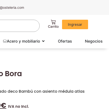
@osteleria.com
Ingresar
Acero y mobiliario
Ofertas
Negocios
o Bora
tado deco Bambú con asiento médula atlas
0
€
IVA no Incl.