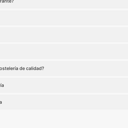
rante?
stelería de calidad?
ía
a