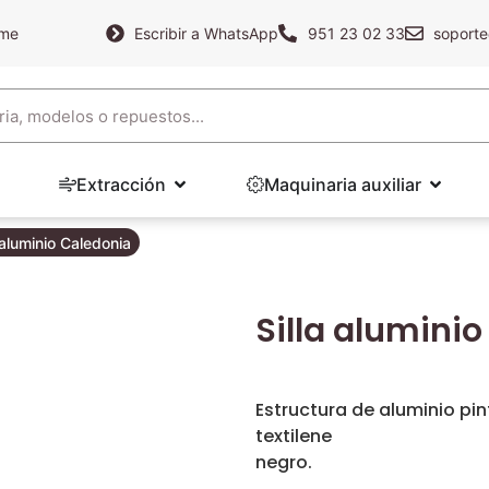
ame
Escribir a WhatsApp
951 23 02 33
soporte
Extracción
Maquinaria auxiliar
 aluminio Caledonia
Silla alumini
Estructura de aluminio p
textilene
negro.