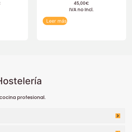
€
45,00
€
IVA no Incl.
Leer más
ostelería
ocina profesional.